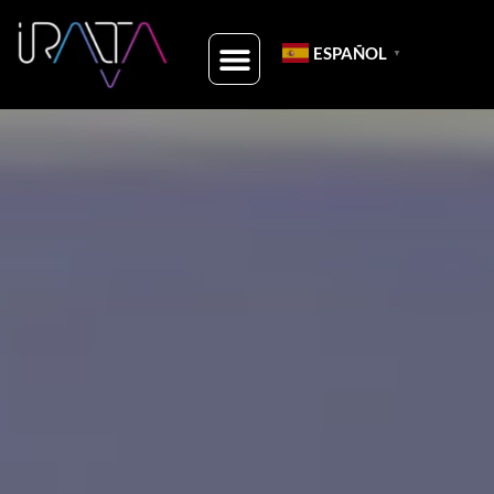
ESPAÑOL
▼