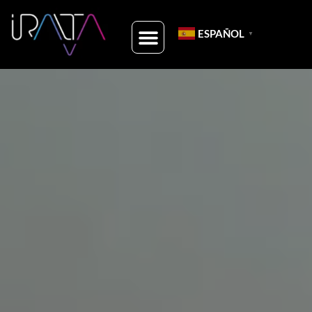
ESPAÑOL
▼