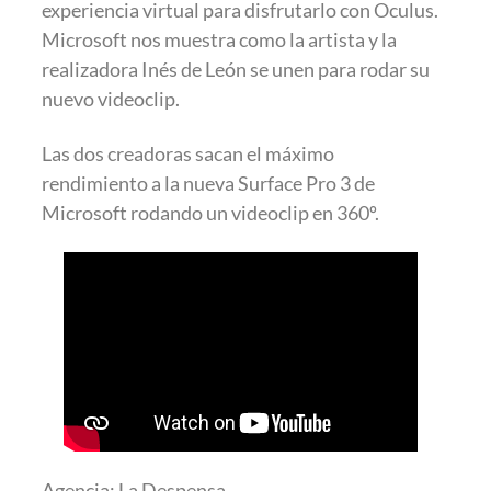
experiencia virtual para disfrutarlo con Oculus.
Microsoft nos muestra como la artista y la
realizadora Inés de León se unen para rodar su
nuevo videoclip.
Las dos creadoras sacan el máximo
rendimiento a la nueva Surface Pro 3 de
Microsoft rodando un videoclip en 360º.
Agencia: La Despensa.