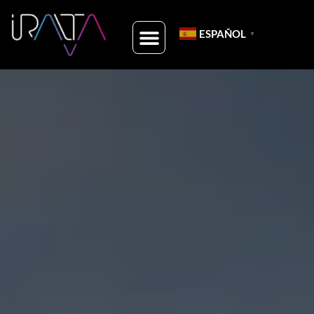
ESPAÑOL
▼