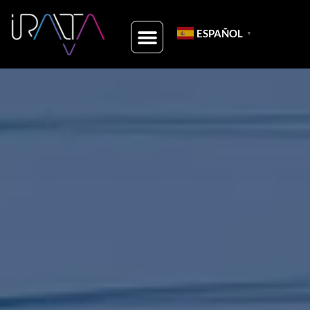
ESPAÑOL
▼