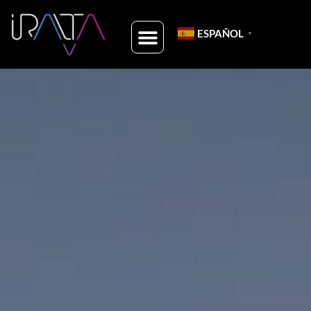
ESPAÑOL
▼