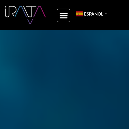
ESPAÑOL
▼