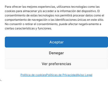
Para ofrecer las mejores experiencias, utilizamos tecnologías como las
cookies para almacenar y/o acceder a la información del dispositivo. El
consentimiento de estas tecnologías nos permitirá procesar datos como el
comportamiento de navegación o las identificaciones únicas en este sitio.
No consentir o retirar el consentimiento, puede afectar negativamente a
ciertas características y funciones.
RURAL SUSTENTÁVEL: AGRICULTURA
BAJA EN CARBONO EN BRASIL
Aceptar
En estos meses de proyecto hemos conocido a
Denegar
cientos de personas de todos los rincones del
mundo que están luchando contra el
cambio
Ver preferencias
climático
. La experiencia inmersiva
VR
«Low
carbone agriculture in Brasil» permite descubrir
Política de cookies
Políticas de Privacidad
Aviso Legal
el éxito alcanzado por el
proyecto Rural
Sostenible
y ha sido desarrollada junto al
Banco
Interamericano de Desarrollo
.
Leer Más »