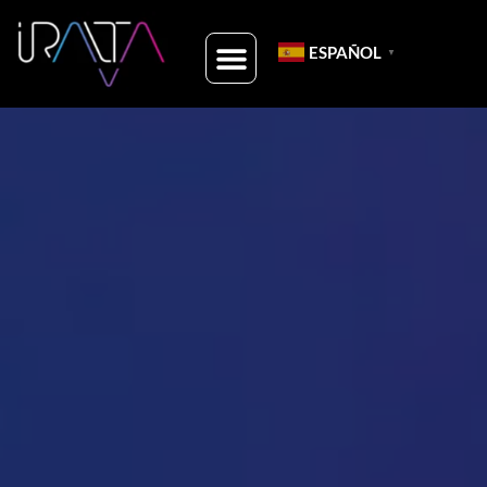
ESPAÑOL
▼