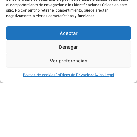
el comportamiento de navegación o las identificaciones únicas en este
sitio. No consentir o retirar el consentimiento, puede afectar
negativamente a ciertas características y funciones.
INSTALACIÓN 360º
Aceptar
Iralta Films ha estado trabajando intensamente,
Denegar
investigando y desarrollando la tecnología
Ver preferencias
necesaria para realizar proyecciones de 360º.
Política de cookies
Políticas de Privacidad
Aviso Legal
Leer Más »